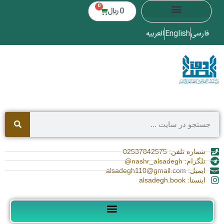
0
0
﷼
فارسی
English
العربیه
شماره تلفن: 02537842575
تلگرام: nashr_alsadegh@
ایمیل: alsadegh110@gmail.com
اینستا: alsadegh.book