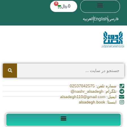
0
0
﷼
فارسی
English
العربیه
شماره تلفن: 02537842575
تلگرام: nashr_alsadegh@
ایمیل: alsadegh110@gmail.com
اینستا: alsadegh.book