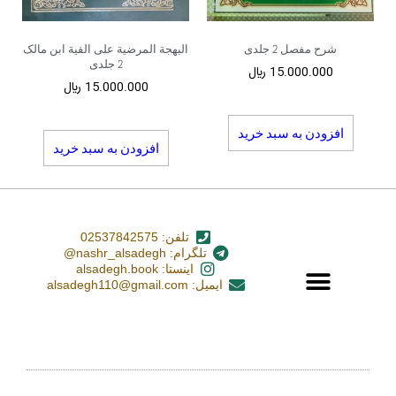
شرح مفصل 2 جلدی
البهجة المرضیة علی الفیة ابن مالک
2 جلدی
15.000.000
﷼
15.000.000
﷼
افزودن به سبد خرید
افزودن به سبد خرید
تلفن: 02537842575
تلگرام: nashr_alsadegh@
اینستا: alsadegh.book
ایمیل: alsadegh110@gmail.com