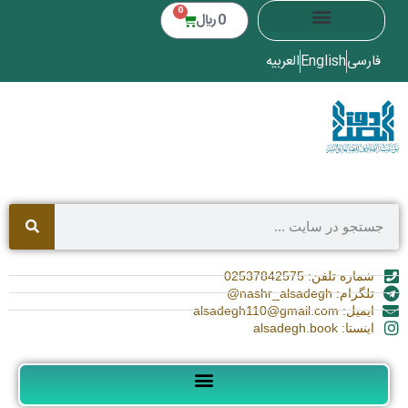
0
0
﷼
فارسی
English
العربیه
شماره تلفن: 02537842575
تلگرام: nashr_alsadegh@
ایمیل: alsadegh110@gmail.com
اینستا: alsadegh.book