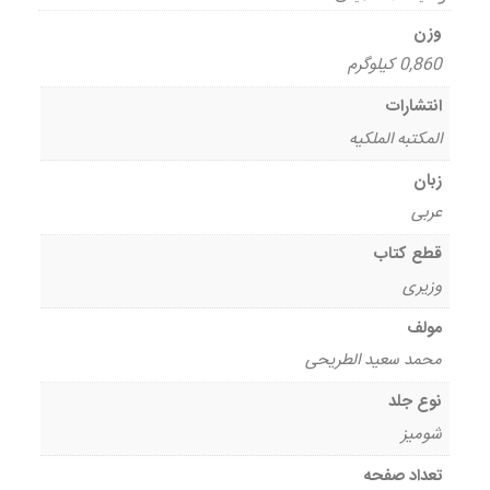
وزن
0,860 کیلوگرم
انتشارات
المکتبه الملکیه
زبان
عربی
قطع کتاب
وزیری
مولف
محمد سعید الطریحی
نوع جلد
شومیز
تعداد صفحه