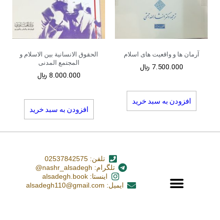
آرمان ها و واقعیت های اسلام
الحقوق الانسانیة بین الاسلام و
المجتمع المدنی
7.500.000
﷼
8.000.000
﷼
افزودن به سبد خرید
افزودن به سبد خرید
تلفن: 02537842575
تلگرام: nashr_alsadegh@
اینستا: alsadegh.book
ایمیل: alsadegh110@gmail.com