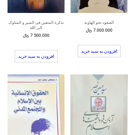
الصعود نحو الهاویة
تذکرة المتقین فی السیر و السلوک
الی الله
7.000.000
﷼
7.500.000
﷼
افزودن به سبد خرید
افزودن به سبد خرید