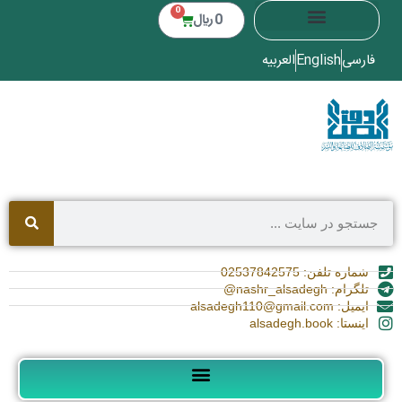
0
0
﷼
فارسی
English
العربیه
شماره تلفن: 02537842575
تلگرام: nashr_alsadegh@
ایمیل: alsadegh110@gmail.com
اینستا: alsadegh.book