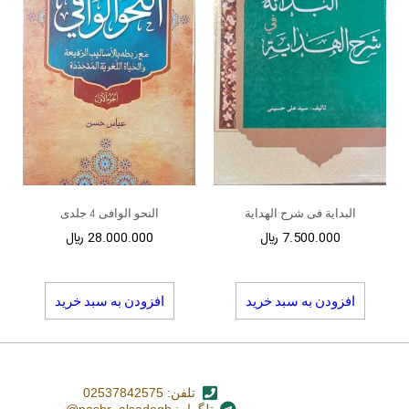
البدایة فی شرح الهدایة
النحو الوافی 4 جلدی
7.500.000
﷼
28.000.000
﷼
افزودن به سبد خرید
افزودن به سبد خرید
تلفن: 02537842575
تلگرام: nashr_alsadegh@