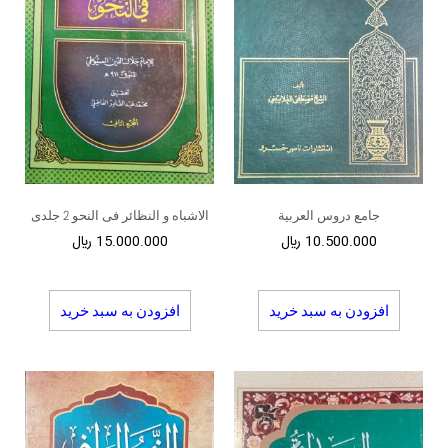
جامع دروس العربیة
الاشباه و النظائر فی النحو 2 جلدی
10.500.000
﷼
15.000.000
﷼
افزودن به سبد خرید
افزودن به سبد خرید