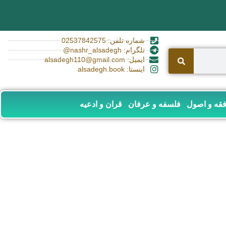
شماره تلفن: 02537842575
تلگرام: nashr_alsadegh@
ایمیل: alsadegh110@gmail.com
اینستا: alsadegh.book
قه و اصول
فلسفه و عرفان
قران و ادعیه