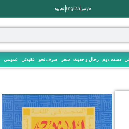
فارسی
English
العربیه
نی
دست دوم
رجال و حدیث
شعر
صرف نحو
عقیدتی
عمومی
ف