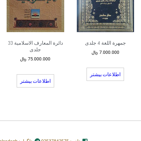
جمهرة اللغة 4 جلدی
دائرة المعارف الاسلامیة 33
جلدی
7.000.000
﷼
75.000.000
﷼
اطلاعات بیشتر
اطلاعات بیشتر
تلفن: 02537842575
تلگرام: nashr_alsadegh@