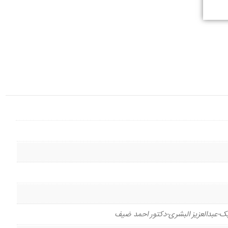
بک-عبدالعزیز البشری-دکتور احمد ضیف