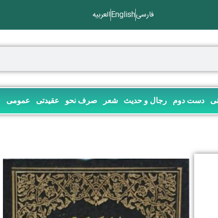
فارسی
English
العربیه
نی
دست دوم
رجال و حدیث
شعر
صرف نحو
عقیدتی
عمومی
ف