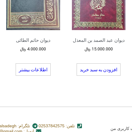
دیوان عبد الصمد بن المعذل
دیوان حاتم الطائی
15.000.000
﷼
4.000.000
﷼
افزودن به سبد خرید
اطلاعات بیشتر
تلفن: 02537842575
تلگرام: nashr_alsadegh@
کاربری من
ایمیل: alsadegh110@gmail.com