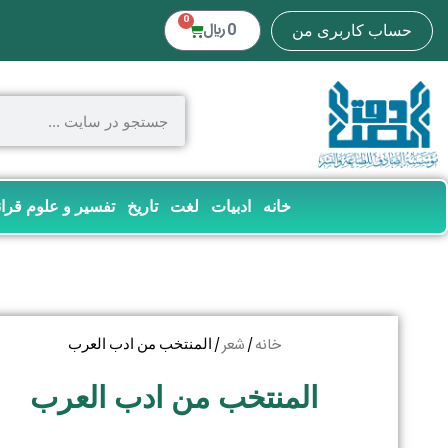
0
0
﷼
حساب کاربری من
خانه
ادبیات
لغت
تاریخ
تفسیر و علوم قرا
خانه
شعر
/
/ المنتخب من ادب العرب
المنتخب من ادب العرب