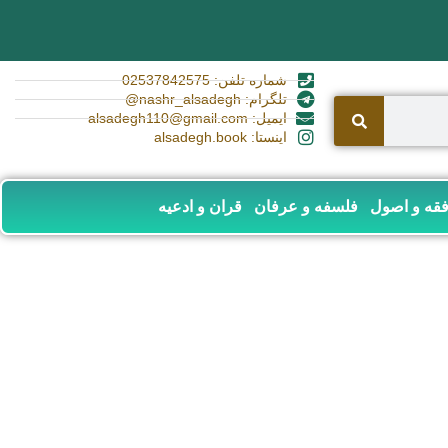
شماره تلفن: 02537842575
تلگرام: nashr_alsadegh@
ایمیل: alsadegh110@gmail.com
اینستا: alsadegh.book
قه و اصول
فلسفه و عرفان
قران و ادعیه