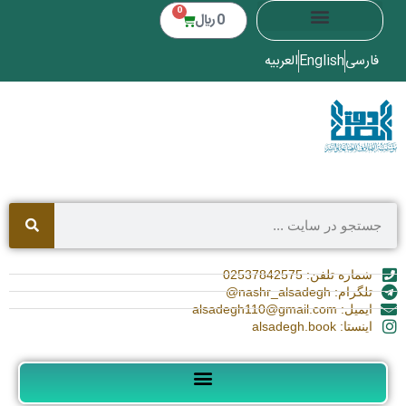
0
0
﷼
فارسی
English
العربیه
شماره تلفن: 02537842575
تلگرام: nashr_alsadegh@
ایمیل: alsadegh110@gmail.com
اینستا: alsadegh.book