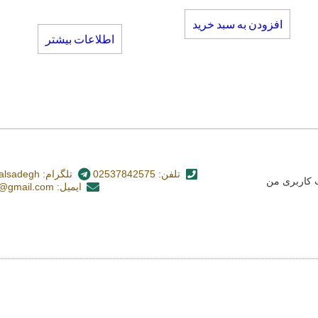
افزودن به سبد خرید
اطلاعات بیشتر
تلفن: 02537842575
تلگرام: nashr_alsadegh@
کاربری من
ایمیل: alsadegh110@gmail.com