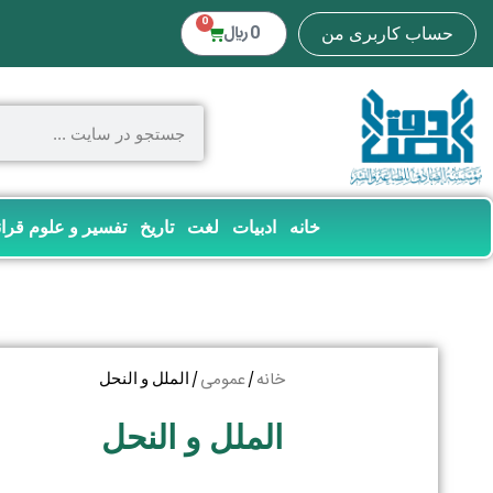
0
0
﷼
حساب کاربری من
خانه
ادبیات
لغت
تاریخ
تفسیر و علوم قرا
خانه
عمومی
/
/ الملل و النحل
الملل و النحل