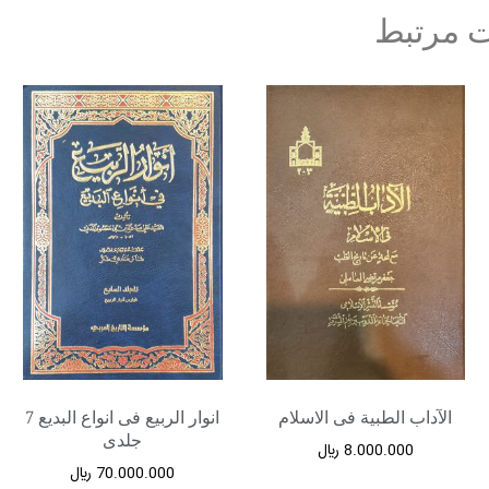
 مرتبط
الآداب الطبیة فی الاسلام
انوار الربیع فی انواع البدیع 7
جلدی
8.000.000
﷼
70.000.000
﷼