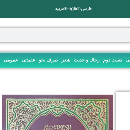
فارسی
English
العربیه
نی
دست دوم
رجال و حدیث
شعر
صرف نحو
عقیدتی
عمومی
ف