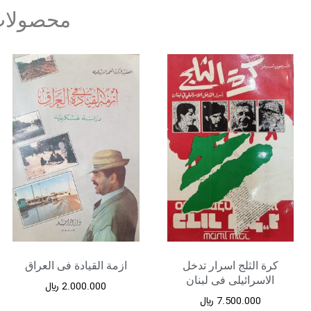
محصولات
کرة الثلج اسرار تدخل
ازمة القیادة فی العراق
الاسرائیلی فی لبنان
2.000.000
﷼
7.500.000
﷼