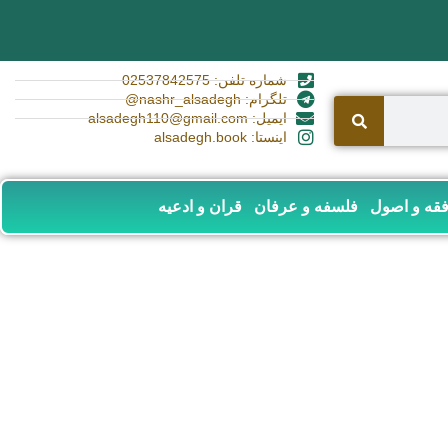
شماره تلفن: 02537842575
تلگرام: nashr_alsadegh@
ایمیل: alsadegh110@gmail.com
اینستا: alsadegh.book
قه و اصول
فلسفه و عرفان
قران و ادعیه