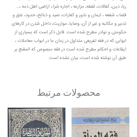
ربا، دين، كفالات، لقطه، مزارعه ، اجاره شراء اراضى اهل ذمه ،…
قضاء، شفعه ، ايمان و نذور و كفارات، صيد و ذبائح، حدود، عتق و
تدبير و مكاتبه و غير از آن، وصايا، مواريث، داخل شدن در كارهاى
حكومتى و نوادر مطرح شده است. قابل ذكر است كه بسيارى از
ابوابى كه در فقه تفريعى متداول در زمان ما در ابواب معاملات ،
ایقاعات و احکام مطرح شده است در فقه منصوص كه المقنع بر
طبق آن نوشته شده است، بيان نشده است.
محصولات مرتبط