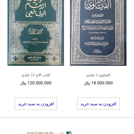
الفتاوی 3 جلدی
کتاب الام 10 جلدی
18.000.000
﷼
120.000.000
﷼
افزودن به سبد خرید
افزودن به سبد خرید
تلفن: 02537842575