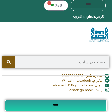
0
0
﷼
فارسی
English
العربیه
شماره تلفن: 02537842575
تلگرام: nashr_alsadegh@
ایمیل: alsadegh110@gmail.com
اینستا: alsadegh.book