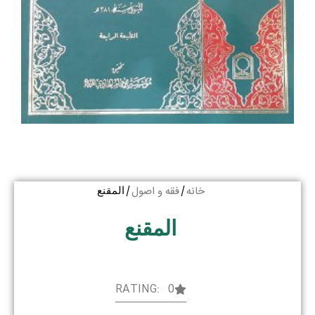
خانه
فقه و اصول
/
/ المقنع
المقنع
RATING: 0