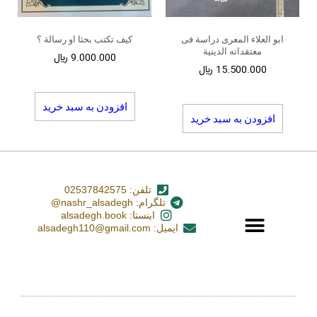
ابو العلاء المعری دراسة فی
کیف تکتب بحثا او رسالة ؟
معتقداته الدینیة
9.000.000
﷼
15.500.000
﷼
افزودن به سبد خرید
افزودن به سبد خرید
تلفن: 02537842575
تلگرام: nashr_alsadegh@
اینستا: alsadegh.book
ایمیل: alsadegh110@gmail.com