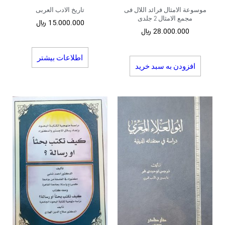
موسوعة الامثال فرائد اللال فی
تاریخ الادب العربی
مجمع الامثال 2 جلدی
15.000.000
﷼
28.000.000
﷼
اطلاعات بیشتر
افزودن به سبد خرید