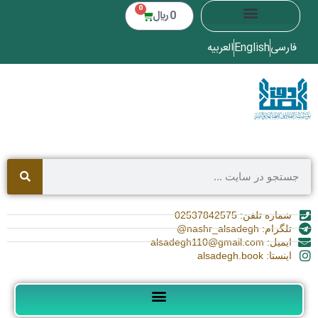
0
0
﷼
فارسی
English
العربیه
شماره تلفن: 02537842575
تلگرام: nashr_alsadegh@
ایمیل: alsadegh110@gmail.com
اینستا: alsadegh.book