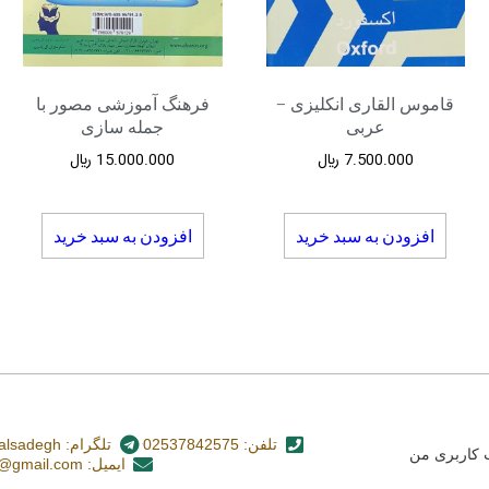
قاموس القاری انکلیزی –
فرهنگ آموزشی مصور با
عربی
جمله سازی
7.500.000
﷼
15.000.000
﷼
افزودن به سبد خرید
افزودن به سبد خرید
تلفن: 02537842575
تلگرام: nashr_alsadegh@
کاربری من
ایمیل: alsadegh110@gmail.com