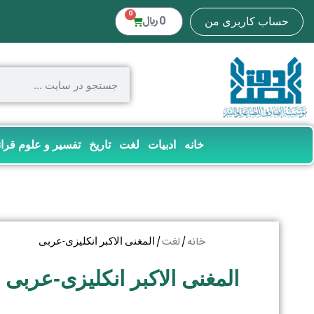
0
0
﷼
حساب کاربری من
خانه
ادبیات
لغت
تاریخ
تفسیر و علوم قرا
خانه
لغت
/
/ المغنی الاکبر انکلیزی-عربی
المغنی الاکبر انکلیزی-عربی