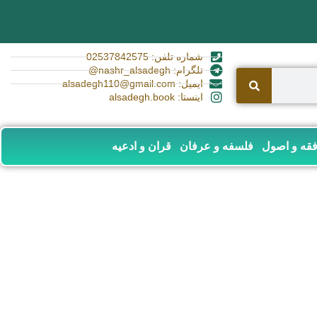
شماره تلفن: 02537842575
تلگرام: nashr_alsadegh@
ایمیل: alsadegh110@gmail.com
اینستا: alsadegh.book
قه و اصول
فلسفه و عرفان
قران و ادعیه