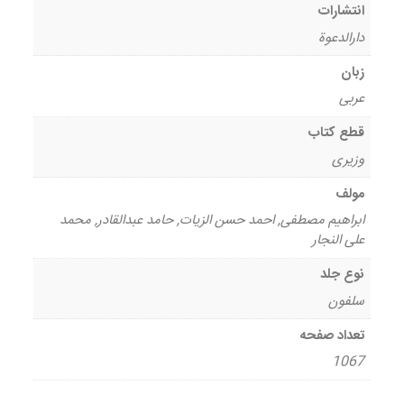
انتشارات
دارالدعوة
زبان
عربی
قطع کتاب
وزیری
مولف
ابراهیم مصطفی, احمد حسن الزیات, حامد عبدالقادر, محمد
علی النجار
نوع جلد
سلفون
تعداد صفحه
1067