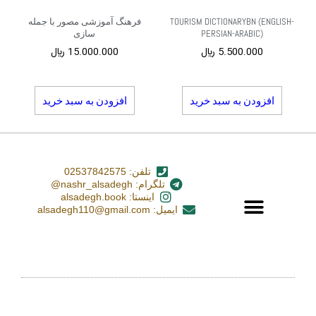
TOURISM DICTIONARYBN (ENGLISH-
فرهنگ آموزشی مصور با جمله
PERSIAN-ARABIC)
سازی
5.500.000
﷼
15.000.000
﷼
افزودن به سبد خرید
افزودن به سبد خرید
تلفن: 02537842575
تلگرام: nashr_alsadegh@
اینستا: alsadegh.book
ایمیل: alsadegh110@gmail.com