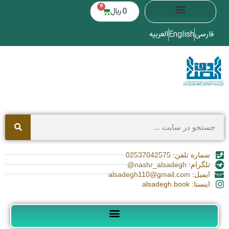
0
0
﷼
فارسی
English
العربیه
شماره تلفن: 02537842575
تلگرام: nashr_alsadegh@
ایمیل: alsadegh110@gmail.com
اینستا: alsadegh.book