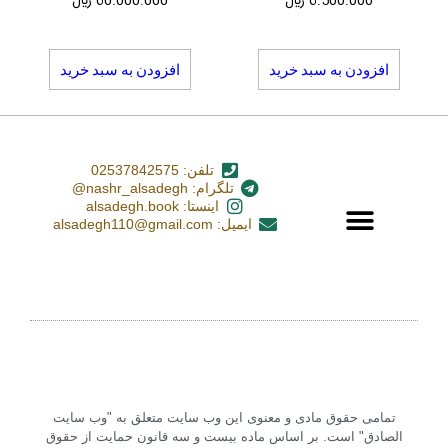
6.500.000
﷼
60.000.000
﷼
افزودن به سبد خرید
افزودن به سبد خرید
تلفن: 02537842575
تلگرام: nashr_alsadegh@
اینستا: alsadegh.book
ایمیل: alsadegh110@gmail.com
تمامی حقوق مادی و معنوی این وب سایت متعلق به "وب سایت
الصادق" است. بر اساس ماده بیست و سه قانون حمایت از حقوق