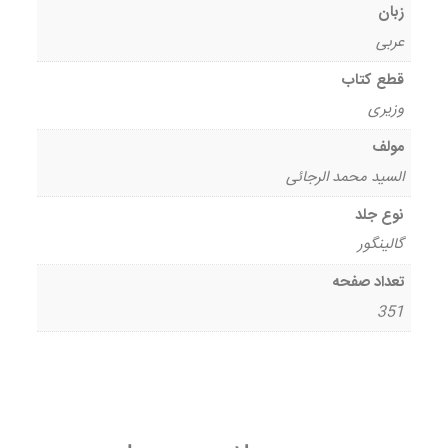
زبان
عربی
قطع کتاب
وزیری
مولف
السید محمد الرجائی
نوع جلد
گالینگور
تعداد صفحه
351