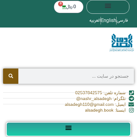
0
0
﷼
فارسی
English
العربیه
شماره تلفن: 02537842575
تلگرام: nashr_alsadegh@
ایمیل: alsadegh110@gmail.com
اینستا: alsadegh.book