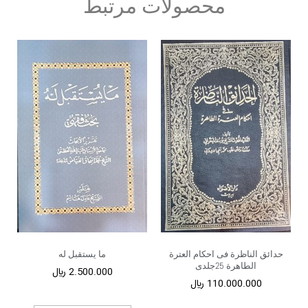
محصولات مرتبط
حدائق الناظرة فی احکام العترة
ما یستقبل له
الطاهرة 25جلدی
2.500.000
﷼
110.000.000
﷼