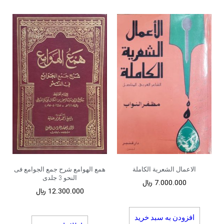
الاعمال الشعریة الکاملة
همع الهوامع شرح جمع الجوامع فی
النحو 3 جلدی
7.000.000
﷼
12.300.000
﷼
افزودن به سبد خرید