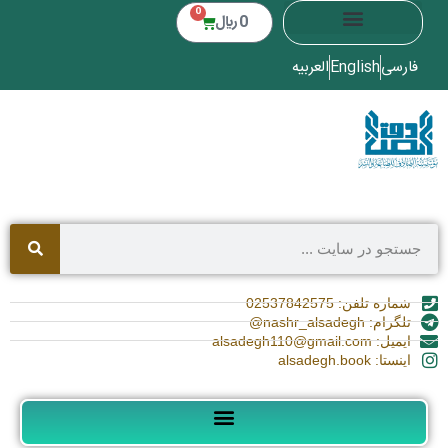
0
0
﷼
فارسی
English
العربیه
شماره تلفن: 02537842575
تلگرام: nashr_alsadegh@
ایمیل: alsadegh110@gmail.com
اینستا: alsadegh.book