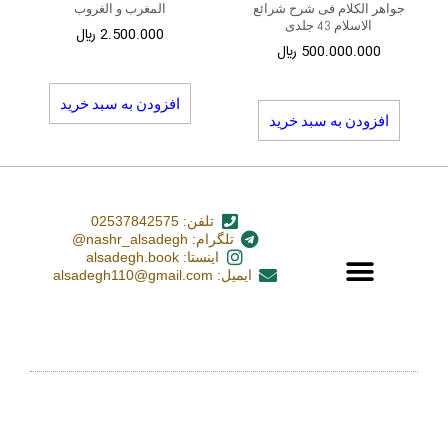
جواهر الکلام فی شرح شرائع
المغرب و الغروب
الاسلام 43 جلدی
2.500.000
﷼
500.000.000
﷼
افزودن به سبد خرید
افزودن به سبد خرید
تلفن: 02537842575
تلگرام: nashr_alsadegh@
اینستا: alsadegh.book
ایمیل: alsadegh110@gmail.com