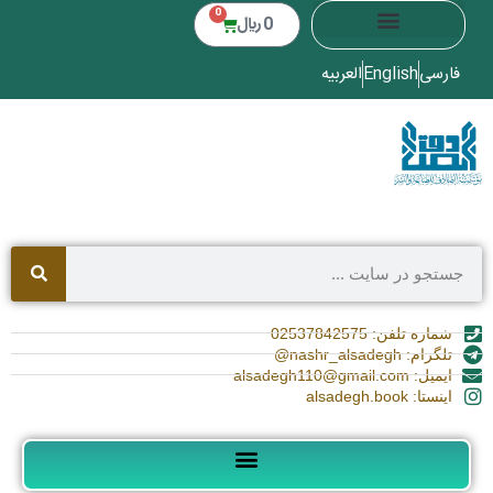
0
0
﷼
فارسی
English
العربیه
شماره تلفن: 02537842575
تلگرام: nashr_alsadegh@
ایمیل: alsadegh110@gmail.com
اینستا: alsadegh.book