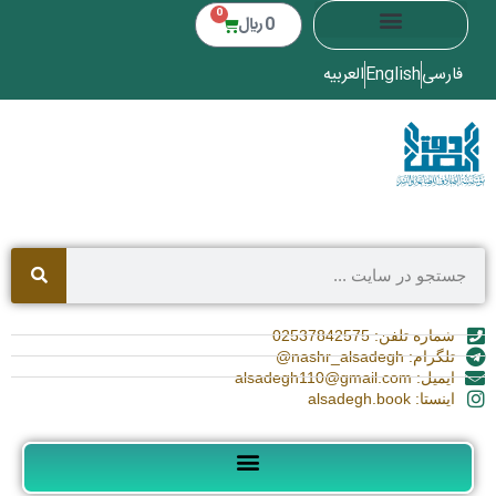
0
0
﷼
فارسی
English
العربیه
شماره تلفن: 02537842575
تلگرام: nashr_alsadegh@
ایمیل: alsadegh110@gmail.com
اینستا: alsadegh.book