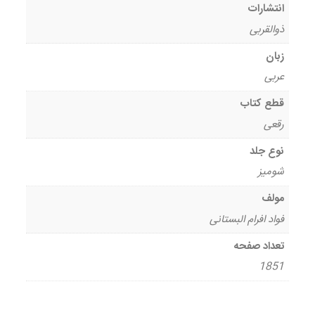
انتشارات
ذوالقربی
زبان
عربی
قطع کتاب
رقعی
نوع جلد
شومیز
مولف
فواد افرام البستانی
تعداد صفحه
1851