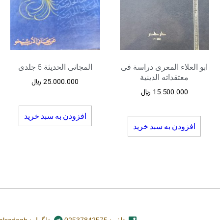
ابو العلاء المعری دراسة فی
المجانی الحدیثة 5 جلدی
معتقداته الدینیة
25.000.000
﷼
15.500.000
﷼
افزودن به سبد خرید
افزودن به سبد خرید
تلفن: 02537842575
تلگرام: nashr_alsadegh@