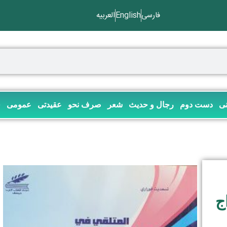
فارسی
English
العربیه
نی
دست دوم
رجال و حدیث
شعر
صرف نحو
عقیدتی
عمومی
ف
ج