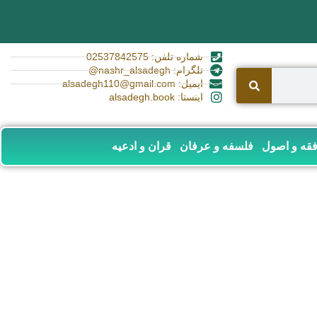
شماره تلفن: 02537842575
تلگرام: nashr_alsadegh@
ایمیل: alsadegh110@gmail.com
اینستا: alsadegh.book
قه و اصول
فلسفه و عرفان
قران و ادعیه