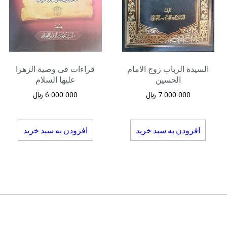
السیدة الرباب زوج الامام
قراءات فی وصیة الزهرا
الحسین
علیها السلام
7.000.000
﷼
6.000.000
﷼
افزودن به سبد خرید
افزودن به سبد خرید