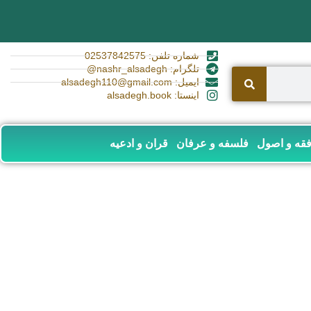
شماره تلفن: 02537842575
تلگرام: nashr_alsadegh@
ایمیل: alsadegh110@gmail.com
اینستا: alsadegh.book
قه و اصول
فلسفه و عرفان
قران و ادعیه