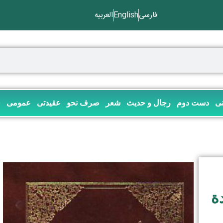
فارسی
English
العربیه
نی
دست دوم
رجال و حدیث
شعر
صرف نحو
عقیدتی
عمومی
ف
ة