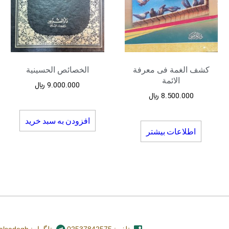
کشف الغمة فی معرفة
الخصائص الحسینیة
الائمة
9.000.000
﷼
8.500.000
﷼
افزودن به سبد خرید
اطلاعات بیشتر
تلفن: 02537842575
تلگرام: nashr_alsadegh@