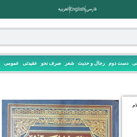
فارسی
English
العربیه
نی
دست دوم
رجال و حدیث
شعر
صرف نحو
عقیدتی
عمومی
ف
ام