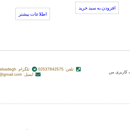
افزودن به سبد خرید
اطلاعات بیشتر
تلفن: 02537842575
تلگرام: nashr_alsadegh@
کاربری من
ایمیل: alsadegh110@gmail.com