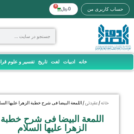
0
0
﷼
حساب کاربری من
خانه
ادبیات
لغت
تاریخ
تفسیر و علوم قرا
خانه
عقیدتی
/
/ اللمعة البیضا فی شرح خطبة الزهرا علیها السل
اللمعة البیضا فی شرح خطبة
الزهرا علیها السلام