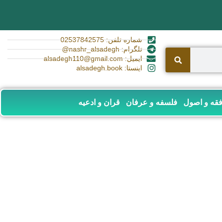
شماره تلفن: 02537842575
تلگرام: nashr_alsadegh@
ایمیل: alsadegh110@gmail.com
اینستا: alsadegh.book
قه و اصول
فلسفه و عرفان
قران و ادعیه