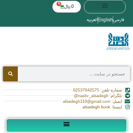
0
0
﷼
فارسی
English
العربیه
شماره تلفن: 02537842575
تلگرام: nashr_alsadegh@
ایمیل: alsadegh110@gmail.com
اینستا: alsadegh.book