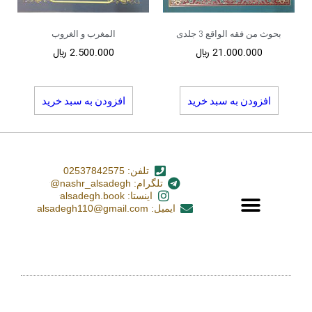
بحوث من فقه الواقع 3 جلدی
المغرب و الغروب
21.000.000
﷼
2.500.000
﷼
افزودن به سبد خرید
افزودن به سبد خرید
تلفن: 02537842575
تلگرام: nashr_alsadegh@
اینستا: alsadegh.book
ایمیل: alsadegh110@gmail.com