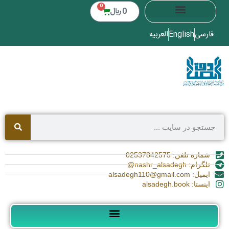
0
0
﷼
فارسی
English
العربیه
شماره تلفن: 02537842575
تلگرام: nashr_alsadegh@
ایمیل: alsadegh110@gmail.com
اینستا: alsadegh.book