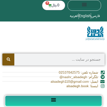
0
0
﷼
فارسی
English
العربیه
شماره تلفن: 02537842575
تلگرام: nashr_alsadegh@
ایمیل: alsadegh110@gmail.com
اینستا: alsadegh.book