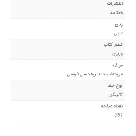
انتشارات
الفقاهة
زبان
عربی
قطع کتاب
وزیری
مولف
ابی‌جعفرمحمدبن‌الحسن طوسی
نوع جلد
گالینگور
تعداد صفحه
381