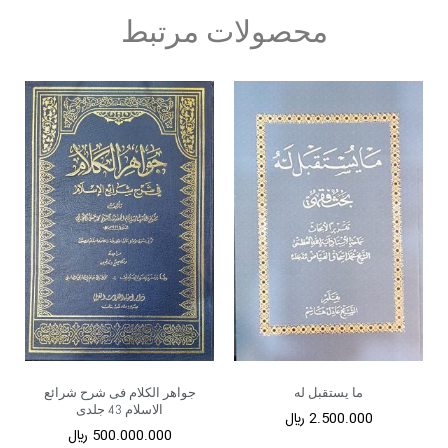
محصولات مرتبط
ما یستقبل له
جواهر الکلام فی شرح شرائع
الاسلام 43 جلدی
2.500.000
﷼
500.000.000
﷼