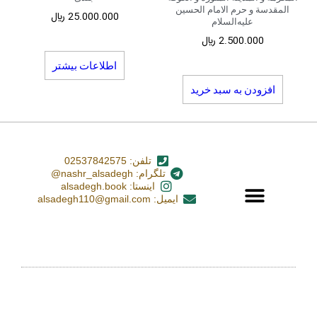
المقدسة و حرم الامام الحسین
25.000.000
﷼
علیه‌السلام
2.500.000
﷼
اطلاعات بیشتر
افزودن به سبد خرید
تلفن: 02537842575
تلگرام: nashr_alsadegh@
اینستا: alsadegh.book
ایمیل: alsadegh110@gmail.com