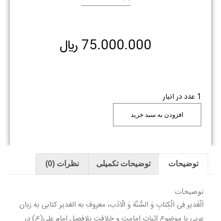
75.000.000
﷼
1 عدد در انبار
افزودن به سبد خرید
توضیحات
توضیحات تکمیلی
نظرات (0)
توضیحات
اَلْغَدیر فِی الْکِتابِ وَ السُّنّة وَ الْاَدَب، معروف به الغدیر کتابی به زبان
عربی با موضوع اثبات امامت و خلافت بلافصل امام علی(ع) در