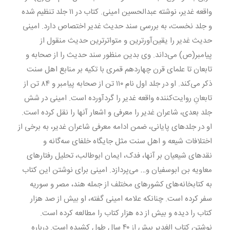
واقعه غدیر، نوشته عبدالحسین امینی. کتاب در ۱۱ جلد تنظیم شده
و جلد نخست، به بررسی سند حدیث غدیر اختصاص دارد. امینی
حدیث غدیر را یقین‌آورترین و متواترترین حدیث منقول از
پیامبر(ص) می‌داند. وی بدین منظور سند حدیث را از صحابه و
تابعان تا علمای قرن چهاردهم قمری با تکیه بر منابع اهل سنت
ذکر می‌کند. او در جلد اول نام ۱۱۰ تن از صحابه پیامبر و ۸۴ تن از
تابعانِ روایت‌کننده واقعه غدیر را گردآورده است. امینی در شش
جلد بعدی، شاعران غدیر را معرفی و اشعار آنها را نقل کرده است.
او در جلدهای پایانی، ضمن ادامه معرفی شاعران غدیر، به برخی از
اختلافات شیعه و اهل سنت مثل جایگاه خلفای سه‌گانه و
نقدهای شیعیان بر آنها، فدک، ایمان ابوطالب، تحلیل رفتارهای
معاویه بن ابوسفیان و… می‌پردازد. امینی برای نوشتن این کتاب
به کتابخانه‌های کشورهای مختلف از جمله هند، مصر و سوریه
سفر کرده است. چنانکه علامه امینی گفته، او بیش از صد هزار
کتاب را دیده و بیش از ده هزار کتاب را مطالعه کرده است.
نوشتن کتاب الغدیر بیش از ۴۰ سال طول کشیده است. درباره