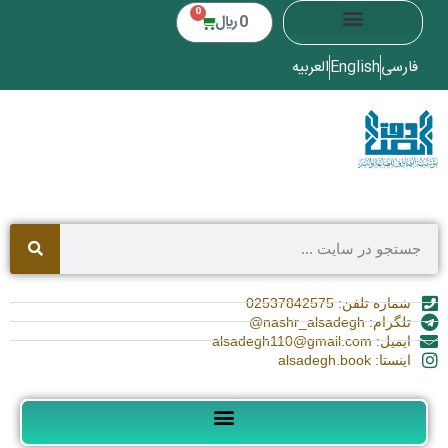
0
0
﷼
فارسی
English
العربیه
شماره تلفن: 02537842575
تلگرام: nashr_alsadegh@
ایمیل: alsadegh110@gmail.com
اینستا: alsadegh.book