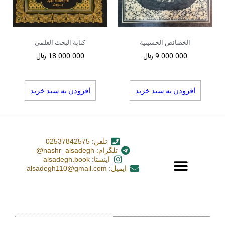
الخصائص الحسینیة
کتابة البحث العلمی
9.000.000
﷼
18.000.000
﷼
افزودن به سبد خرید
افزودن به سبد خرید
تلفن: 02537842575
تلگرام: nashr_alsadegh@
اینستا: alsadegh.book
ایمیل: alsadegh110@gmail.com