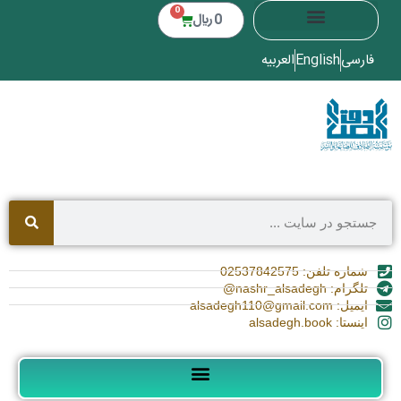
0
0
﷼
فارسی
English
العربیه
شماره تلفن: 02537842575
تلگرام: nashr_alsadegh@
ایمیل: alsadegh110@gmail.com
اینستا: alsadegh.book