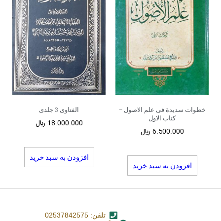
خطوات سدیدة فی علم الاصول –
الفتاوی 3 جلدی
کتاب الاول
18.000.000
﷼
6.500.000
﷼
افزودن به سبد خرید
افزودن به سبد خرید
تلفن: 02537842575