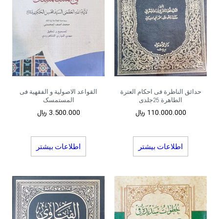
حدائق الناظرة فی احکام العترة
القواعد الاصولیة و الفقهیة فی
الطاهرة 25جلدی
المستمسک
110.000.000
﷼
3.500.000
﷼
اطلاعات بیشتر
اطلاعات بیشتر