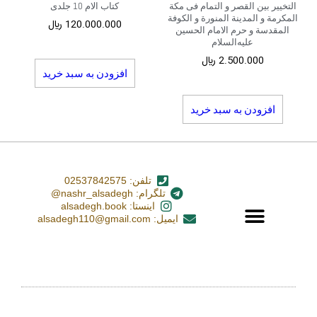
التخییر بین القصر و التمام فی مکة
کتاب الام 10 جلدی
المکرمة و المدینة المنورة و الکوفة
120.000.000
﷼
المقدسة و حرم الامام الحسین
علیه‌السلام
2.500.000
﷼
افزودن به سبد خرید
افزودن به سبد خرید
تلفن: 02537842575
تلگرام: nashr_alsadegh@
اینستا: alsadegh.book
ایمیل: alsadegh110@gmail.com