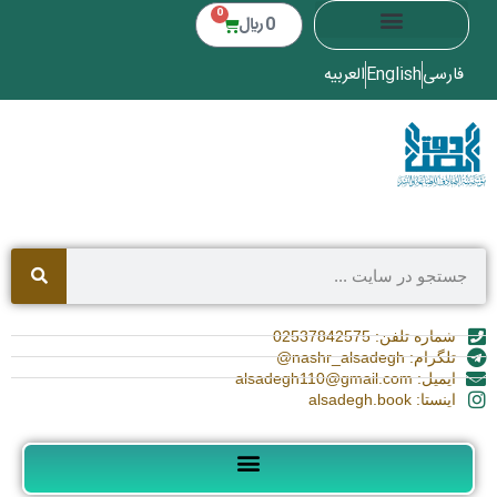
0
0
﷼
فارسی
English
العربیه
شماره تلفن: 02537842575
تلگرام: nashr_alsadegh@
ایمیل: alsadegh110@gmail.com
اینستا: alsadegh.book