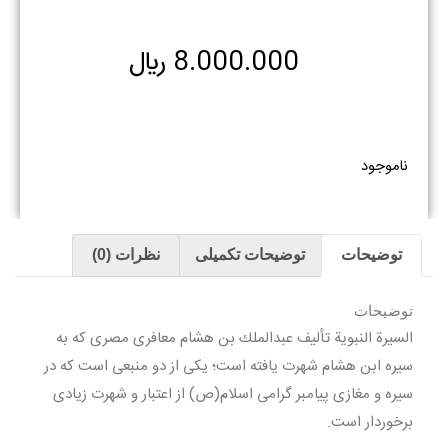
8.000.000
﷼
ناموجود
توضیحات
توضیحات تکمیلی
نظرات (0)
توضیحات
السيرة النبوية تأليف عبدالملك بن هشام معافرى مصرى كه به
سيره ابن هشام شهرت يافته است؛ يكى از دو منبعى است كه در
سيره و مغازى پيامبر گرامى اسلام(ص) از اعتبار و شهرت زيادى
برخوردار است.