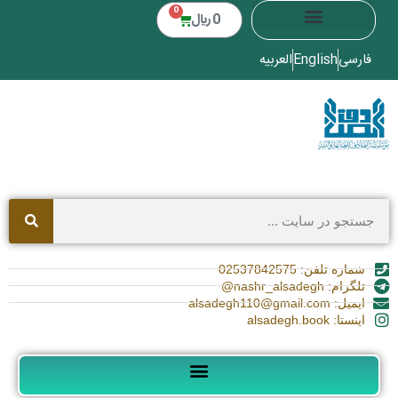
0
0
﷼
فارسی
English
العربیه
شماره تلفن: 02537842575
تلگرام: nashr_alsadegh@
ایمیل: alsadegh110@gmail.com
اینستا: alsadegh.book