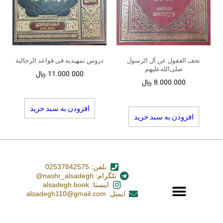
تحف العقول عن آل الرسول
دروس تمهیدیة فی قواعد الرجالیة
صلى‌الله‌عليهم
11.000.000
﷼
8.000.000
﷼
افزودن به سبد خرید
افزودن به سبد خرید
تلفن: 02537842575
تلگرام: nashr_alsadegh@
اینستا: alsadegh.book
ایمیل: alsadegh110@gmail.com