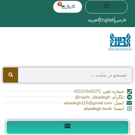
0
0
﷼
فارسی
English
العربیه
شماره تلفن: 02537842575
تلگرام: nashr_alsadegh@
ایمیل: alsadegh110@gmail.com
اینستا: alsadegh.book