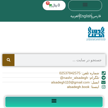
0
0
﷼
فارسی
English
العربیه
شماره تلفن: 02537842575
تلگرام: nashr_alsadegh@
ایمیل: alsadegh110@gmail.com
اینستا: alsadegh.book