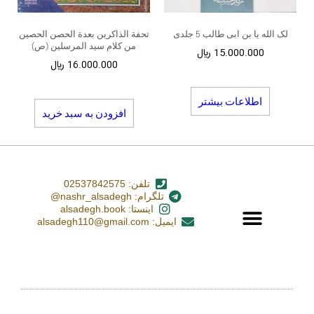
لک الله یا بن ابی طالب 5 جلدی
تحفة الذاکرین بعدة الحصن الحصین
من کلام سید المرسلین (ص)
15.000.000
﷼
16.000.000
﷼
اطلاعات بیشتر
افزودن به سبد خرید
تلفن: 02537842575
تلگرام: nashr_alsadegh@
اینستا: alsadegh.book
ایمیل: alsadegh110@gmail.com