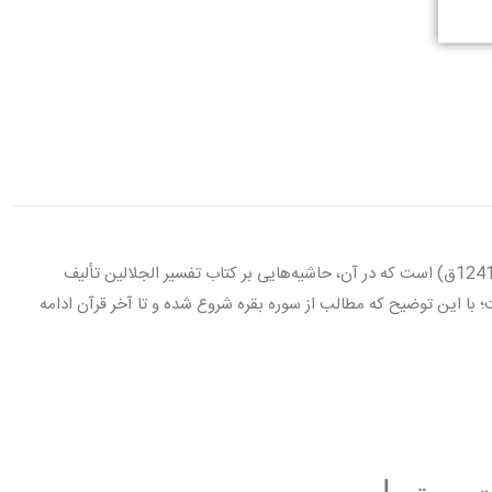
حاشية الصاوي على تفسير الجلالين، اثر احمد بن محمد صاوى (1175-1241ق) است كه در آن، حاشيه‌هايى بر كتاب تفسير الجلالين تأليف
ت؛ با اين توضيح كه مطالب از سوره بقره شروع شده و تا آخر قرآن ادامه