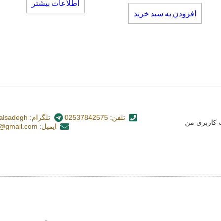
اطلاعات بیشتر
افزودن به سبد خرید
تلفن: 02537842575
تلگرام: nashr_alsadegh@
کاربری من
ایمیل: alsadegh110@gmail.com