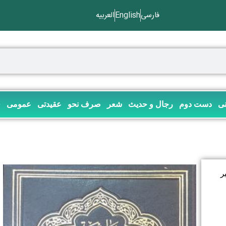
فارسی
English
العربیه
نی
دست دوم
رجال و حدیث
شعر
صرف نحو
عقیدتی
عمومی
ف
ر