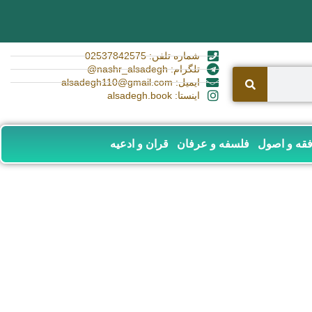
شماره تلفن: 02537842575
تلگرام: nashr_alsadegh@
ایمیل: alsadegh110@gmail.com
اینستا: alsadegh.book
قه و اصول
فلسفه و عرفان
قران و ادعیه