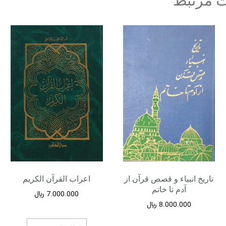
 مرتبط
تاریخ انبیاء و قصص قرآن از
اعراب القرآن الکریم
آدم تا خاتم
7.000.000
﷼
8.000.000
﷼