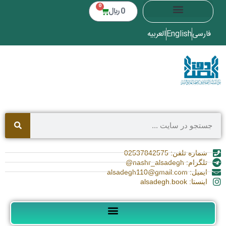
0
0
﷼
فارسی
English
العربیه
شماره تلفن: 02537842575
تلگرام: nashr_alsadegh@
ایمیل: alsadegh110@gmail.com
اینستا: alsadegh.book