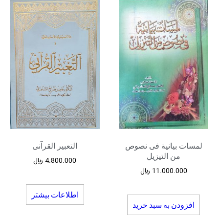
لمسات بیانیة فی نصوص
التعبیر القرآنی
من التیزیل
4.800.000
﷼
11.000.000
﷼
اطلاعات بیشتر
افزودن به سبد خرید