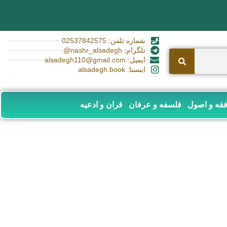
شماره تلفن: 02537842575
تلگرام: nashr_alsadegh@
ایمیل: alsadegh110@gmail.com
اینستا: alsadegh.book
قه و اصول
فلسفه و عرفان
قران و ادعیه