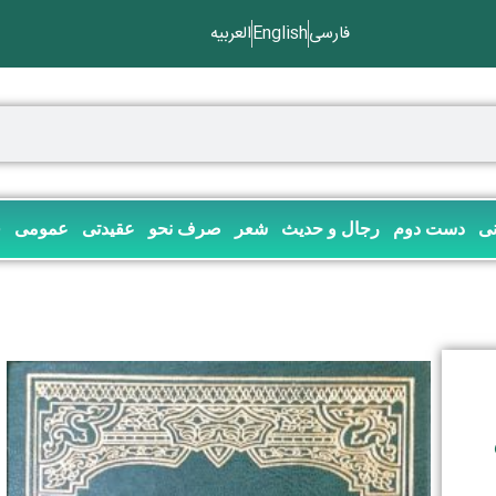
فارسی
English
العربیه
نی
دست دوم
رجال و حدیث
شعر
صرف نحو
عقیدتی
عمومی
ف