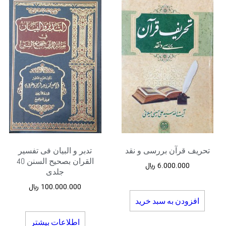
تحریف قرآن بررسی و نقد
تدبر و البیان فی تفسیر
القران بصحیح السنن 40
6.000.000
﷼
جلدی
100.000.000
﷼
افزودن به سبد خرید
اطلاعات بیشتر