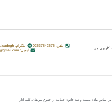
تلفن: 02537842575
تلگرام: nashr_alsadegh@
کاربری من
ایمیل: alsadegh110@gmail.com
 اساس ماده بیست و سه قانون حمایت از حقوق مولفان، کلیه آثار