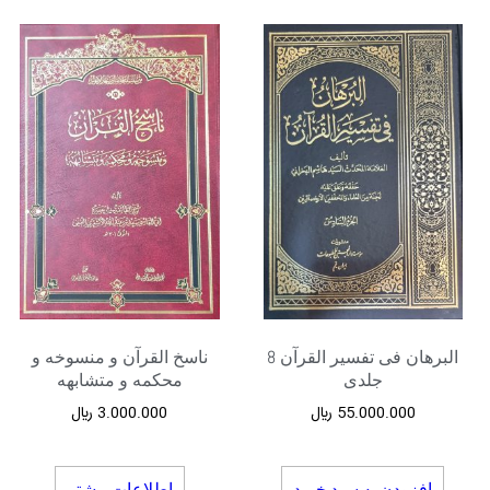
البرهان فی تفسیر القرآن 8
ناسخ القرآن و منسوخه و
جلدی
محکمه و متشابهه
55.000.000
﷼
3.000.000
﷼
افزودن به سبد خرید
اطلاعات بیشتر