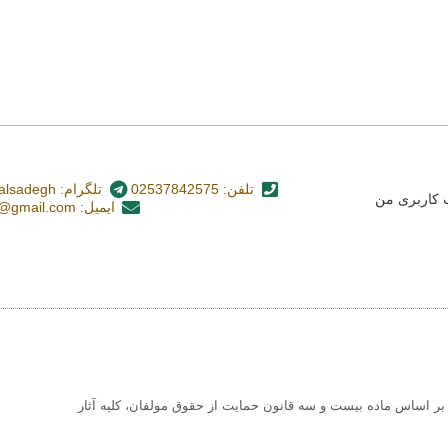
تلفن: 02537842575
تلگرام: nashr_alsadegh@
کاربری من
ایمیل: alsadegh110@gmail.com
 اساس ماده بیست و سه قانون حمایت از حقوق مولفان، کلیه آثار