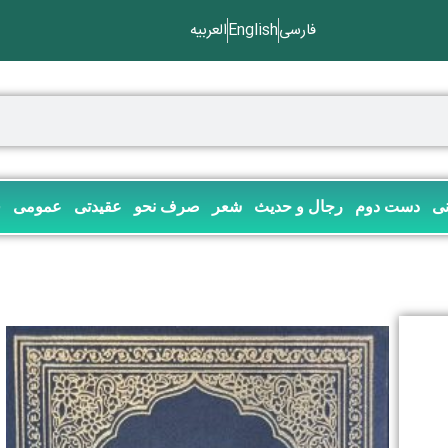
فارسی
English
العربیه
نی
دست دوم
رجال و حدیث
شعر
صرف نحو
عقیدتی
عمومی
ف