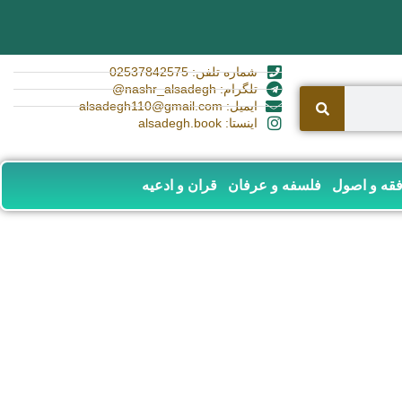
شماره تلفن: 02537842575
تلگرام: nashr_alsadegh@
ایمیل: alsadegh110@gmail.com
اینستا: alsadegh.book
قه و اصول
فلسفه و عرفان
قران و ادعیه