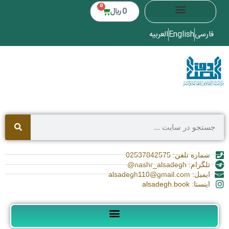
0
0
﷼
فارسی
English
العربیه
شماره تلفن: 02537842575
تلگرام: nashr_alsadegh@
ایمیل: alsadegh110@gmail.com
اینستا: alsadegh.book