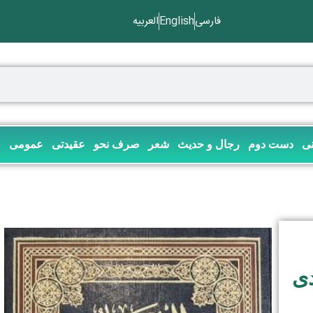
فارسی
English
العربیه
نی
دست دوم
رجال و حدیث
شعر
صرف نحو
عقیدتی
عمومی
ف