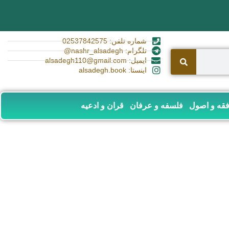
شماره تلفن: 02537842575
تلگرام: nashr_alsadegh@
ایمیل: alsadegh110@gmail.com
اینستا: alsadegh.book
قه و اصول
فلسفه و عرفان
قران و ادعیه