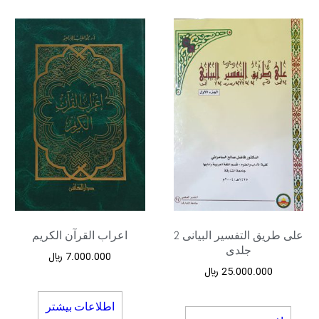
علی طریق التفسیر البیانی 2
اعراب القرآن الکریم
جلدی
7.000.000
﷼
25.000.000
﷼
اطلاعات بیشتر