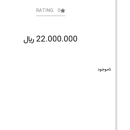
RATING: 0
22.000.000
﷼
ناموجود