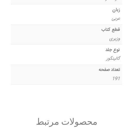
زبان
عربی
قطع کتاب
وزیری
نوع جلد
گالینگور
تعداد صفحه
191
محصولات مرتبط