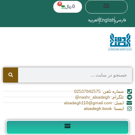
0
0
﷼
فارسی
English
العربیه
شماره تلفن: 02537842575
تلگرام: nashr_alsadegh@
ایمیل: alsadegh110@gmail.com
اینستا: alsadegh.book