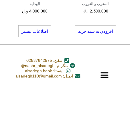
المغرب و الغروب
الهدایة
2.500.000
﷼
4.000.000
﷼
افزودن به سبد خرید
اطلاعات بیشتر
تلفن: 02537842575
تلگرام: nashr_alsadegh@
اینستا: alsadegh.book
ایمیل: alsadegh110@gmail.com