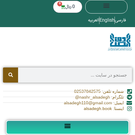
0
0
﷼
فارسی
English
العربیه
شماره تلفن: 02537842575
تلگرام: nashr_alsadegh@
ایمیل: alsadegh110@gmail.com
اینستا: alsadegh.book