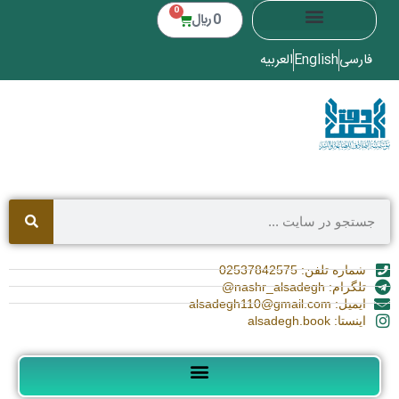
0
0
﷼
فارسی
English
العربیه
شماره تلفن: 02537842575
تلگرام: nashr_alsadegh@
ایمیل: alsadegh110@gmail.com
اینستا: alsadegh.book