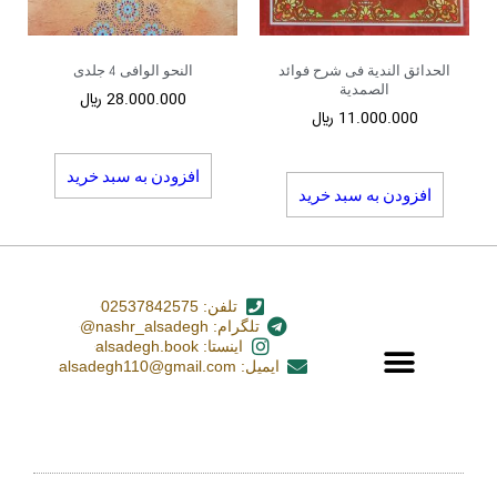
الحدائق الندیة فی شرح فوائد
النحو الوافی 4 جلدی
الصمدیة
28.000.000
﷼
11.000.000
﷼
افزودن به سبد خرید
افزودن به سبد خرید
تلفن: 02537842575
تلگرام: nashr_alsadegh@
اینستا: alsadegh.book
ایمیل: alsadegh110@gmail.com