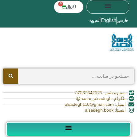
0
0
﷼
فارسی
English
العربیه
شماره تلفن: 02537842575
تلگرام: nashr_alsadegh@
ایمیل: alsadegh110@gmail.com
اینستا: alsadegh.book