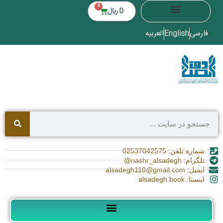
0
0
﷼
فارسی
English
العربیه
شماره تلفن: 02537842575
تلگرام: nashr_alsadegh@
ایمیل: alsadegh110@gmail.com
اینستا: alsadegh.book