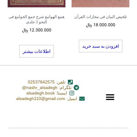
تلخیص البیان فی مجازات القرآن
همع الهوامع شرح جمع الجوامع فی
النحو 3 جلدی
18.000.000
﷼
12.300.000
﷼
افزودن به سبد خرید
اطلاعات بیشتر
تلفن: 02537842575
تلگرام: nashr_alsadegh@
اینستا: alsadegh.book
ایمیل: alsadegh110@gmail.com