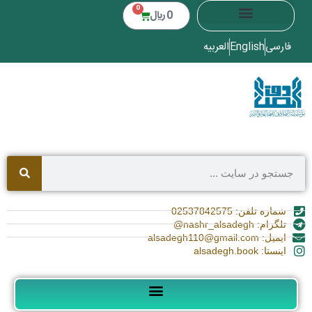
0
0
﷼
فارسی
English
العربیه
شماره تلفن: 02537842575
تلگرام: nashr_alsadegh@
ایمیل: alsadegh110@gmail.com
اینستا: alsadegh.book