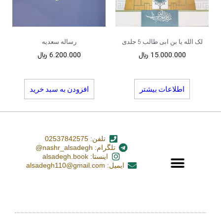
لک الله یا بن ابی طالب 5 جلدی
رساله سعدیه
15.000.000
﷼
6.200.000
﷼
اطلاعات بیشتر
افزودن به سبد خرید
تلفن: 02537842575
تلگرام: nashr_alsadegh@
اینستا: alsadegh.book
ایمیل: alsadegh110@gmail.com