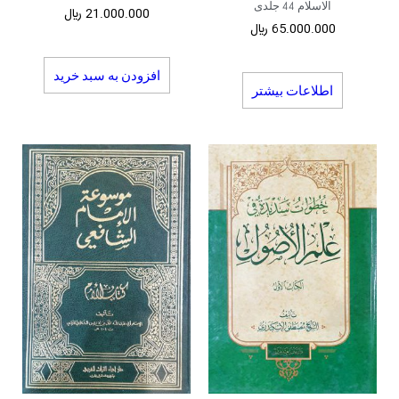
الاسلام 44 جلدی
21.000.000
﷼
65.000.000
﷼
افزودن به سبد خرید
اطلاعات بیشتر