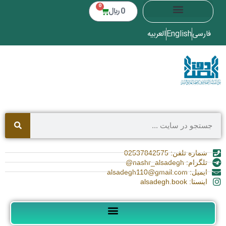
0
0
﷼
فارسی
English
العربیه
شماره تلفن: 02537842575
تلگرام: nashr_alsadegh@
ایمیل: alsadegh110@gmail.com
اینستا: alsadegh.book