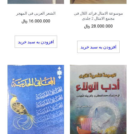
موسوعة الامثال فرائد اللال فی
الشعر العربی فی المهجر
مجمع الامثال 2 جلدی
16.000.000
﷼
28.000.000
﷼
افزودن به سبد خرید
افزودن به سبد خرید