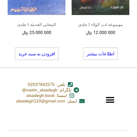
موسوعة ادب الولاء 3 جلدی
المجانی الحدیثة 5 جلدی
12.000.000
﷼
25.000.000
﷼
اطلاعات بیشتر
افزودن به سبد خرید
تلفن: 02537842575
تلگرام: nashr_alsadegh@
اینستا: alsadegh.book
ایمیل: alsadegh110@gmail.com