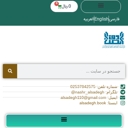
0
0
﷼
فارسی
English
العربیه
شماره تلفن: 02537842575
تلگرام: nashr_alsadegh@
ایمیل: alsadegh110@gmail.com
اینستا: alsadegh.book