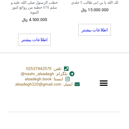
لک الله یا بن ابی طالب 5 جلدی
خطب الرسول صلی الله علیه و
سلم 676 خطبة من روائع کنوز
15.000.000
﷼
النبوة
4.500.000
﷼
اطلاعات بیشتر
اطلاعات بیشتر
تلفن: 02537842575
تلگرام: nashr_alsadegh@
اینستا: alsadegh.book
ایمیل: alsadegh110@gmail.com