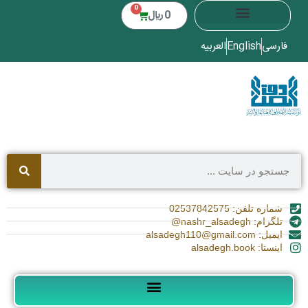
0
0
﷼
فارسی
English
العربیه
شماره تلفن: 02537842575
تلگرام: nashr_alsadegh@
ایمیل: alsadegh110@gmail.com
اینستا: alsadegh.book