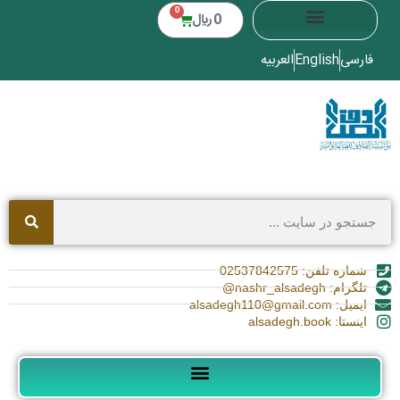
0
0
﷼
فارسی
English
العربیه
شماره تلفن: 02537842575
تلگرام: nashr_alsadegh@
ایمیل: alsadegh110@gmail.com
اینستا: alsadegh.book