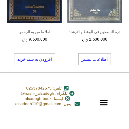
درة الناصحین فی الوعظ و الارشاد
املا ما من به الرحمن
2.500.000
﷼
9.500.000
﷼
اطلاعات بیشتر
افزودن به سبد خرید
تلفن: 02537842575
تلگرام: nashr_alsadegh@
اینستا: alsadegh.book
ایمیل: alsadegh110@gmail.com