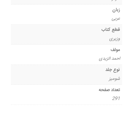
زبان
عربی
قطع کتاب
وزیری
مولف
احمد الزیدی
نوع جلد
شومیز
تعداد صفحه
291