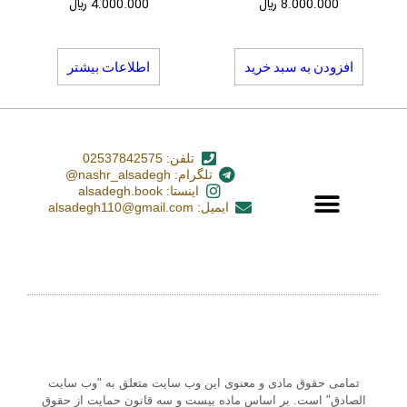
8.000.000
﷼
4.000.000
﷼
افزودن به سبد خرید
اطلاعات بیشتر
تلفن: 02537842575
تلگرام: nashr_alsadegh@
اینستا: alsadegh.book
ایمیل: alsadegh110@gmail.com
تمامی حقوق مادی و معنوی این وب سایت متعلق به "وب سایت
الصادق" است. بر اساس ماده بیست و سه قانون حمایت از حقوق