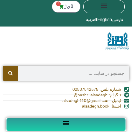
0
0
﷼
فارسی
English
العربیه
شماره تلفن: 02537842575
تلگرام: nashr_alsadegh@
ایمیل: alsadegh110@gmail.com
اینستا: alsadegh.book