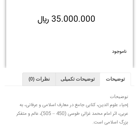
35.000.000
﷼
ناموجود
توضیحات
توضیحات تکمیلی
نظرات (0)
توضیحات
إحياء علوم الدين، کتابى جامع در معارف اسلامى و عرفانى، به
عربى، اثر امام محمد غزالى طوسى (450 – 505)، عالم و متفكر
بزرگ اسلامى است.