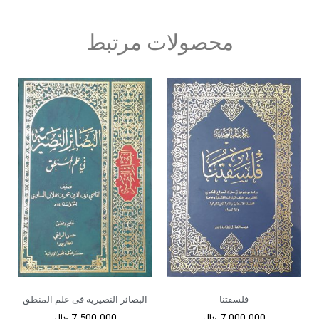
محصولات مرتبط
فلسفتنا
البصائر النصیریة فی علم المنطق
7.000.000
﷼
7.500.000
﷼