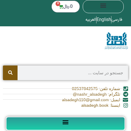
0
0
﷼
فارسی
English
العربیه
شماره تلفن: 02537842575
تلگرام: nashr_alsadegh@
ایمیل: alsadegh110@gmail.com
اینستا: alsadegh.book