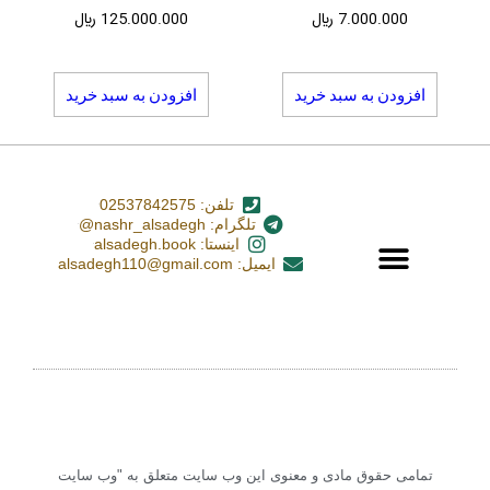
7.000.000
﷼
125.000.000
﷼
افزودن به سبد خرید
افزودن به سبد خرید
تلفن: 02537842575
تلگرام: nashr_alsadegh@
اینستا: alsadegh.book
ایمیل: alsadegh110@gmail.com
تمامی حقوق مادی و معنوی این وب سایت متعلق به "وب سایت