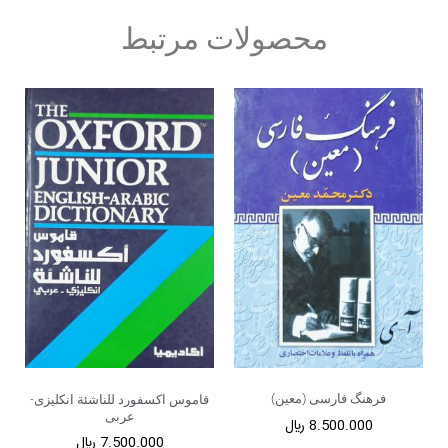
محصولات مرتبط
فرهنگ فارسی (معین)
قاموس اکسفورد للناشئة انکلیزی-
عربی
8.500.000
﷼
7.500.000
﷼