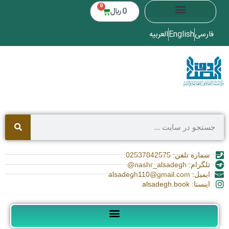
0
0
﷼
فارسی
English
العربیه
شماره تلفن: 02537842575
تلگرام: nashr_alsadegh@
ایمیل: alsadegh110@gmail.com
اینستا: alsadegh.book