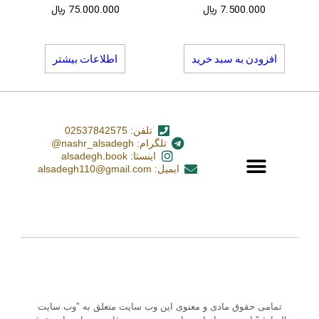
7.500.000
﷼
75.000.000
﷼
افزودن به سبد خرید
اطلاعات بیشتر
تلفن: 02537842575
تلگرام: nashr_alsadegh@
اینستا: alsadegh.book
ایمیل: alsadegh110@gmail.com
تمامی حقوق مادی و معنوی این وب سایت متعلق به "وب سایت