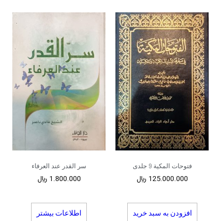
فتوحات المکیة 9 جلدی
سر القدر عند العرفاء
125.000.000
﷼
1.800.000
﷼
افزودن به سبد خرید
اطلاعات بیشتر