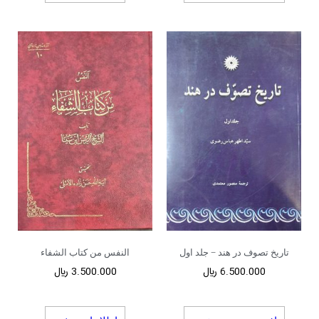
تاریخ تصوف در هند – جلد اول
النفس من کتاب الشفاء
6.500.000
﷼
3.500.000
﷼