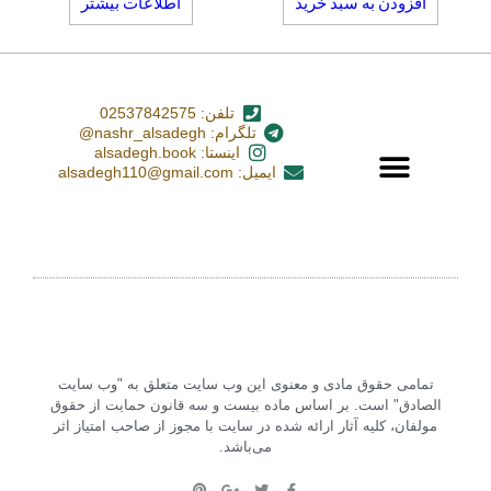
افزودن به سبد خرید
اطلاعات بیشتر
تلفن: 02537842575
تلگرام: nashr_alsadegh@
اینستا: alsadegh.book
ایمیل: alsadegh110@gmail.com
تمامی حقوق مادی و معنوی این وب سایت متعلق به "وب سایت
الصادق" است. بر اساس ماده بیست و سه قانون حمایت از حقوق
مولفان، کلیه آثار ارائه شده در سایت با مجوز از صاحب امتیاز اثر
می‌باشد.‏