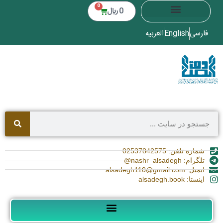
0
0
﷼
فارسی
English
العربیه
شماره تلفن: 02537842575
تلگرام: nashr_alsadegh@
ایمیل: alsadegh110@gmail.com
اینستا: alsadegh.book