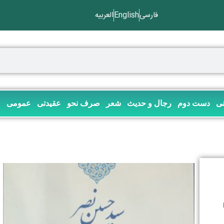
فارسی
English
العربیه
نی
دست دوم
رجال و حدیث
شعر
صرف نحو
عقیدتی
عمومی
ف