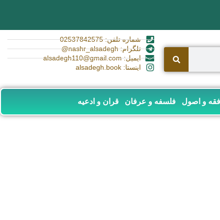
شماره تلفن: 02537842575
تلگرام: nashr_alsadegh@
ایمیل: alsadegh110@gmail.com
اینستا: alsadegh.book
قه و اصول
فلسفه و عرفان
قران و ادعیه