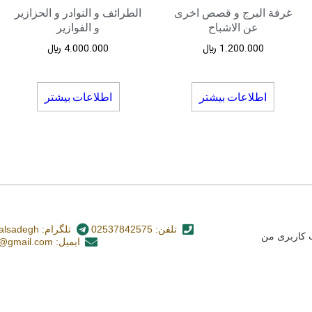
غرفة البرج و قصص اخری
الطرائف و النوادر و الحزازیر
عن الاشباح
و الفوازیر
1.200.000
﷼
4.000.000
﷼
اطلاعات بیشتر
اطلاعات بیشتر
تلفن: 02537842575
تلگرام: nashr_alsadegh@
کاربری من
ایمیل: alsadegh110@gmail.com